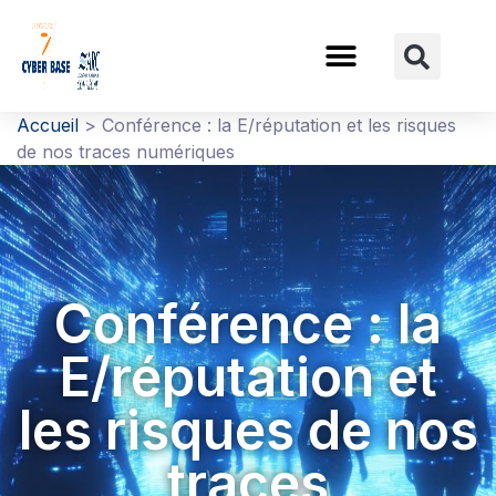
Gestion des traceurs
Accueil
>
Conférence : la E/réputation et les risques
de nos traces numériques
Conférence : la
E/réputation et
les risques de nos
traces