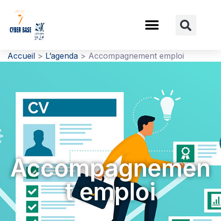
Gestion des traceurs
Accueil
>
L’agenda
>
Accompagnement emploi
Accompagnemen
t emploi